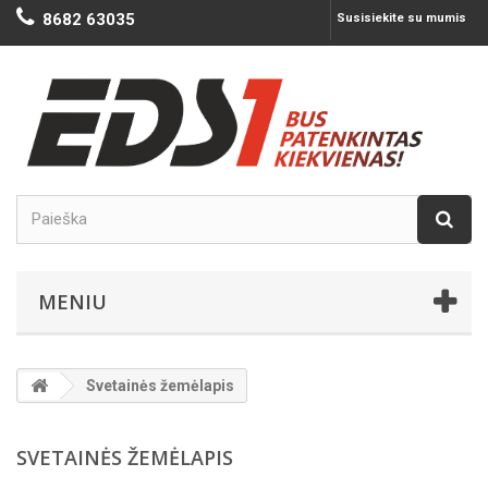
8682 63035
Susisiekite su mumis
MENIU
Svetainės žemėlapis
SVETAINĖS ŽEMĖLAPIS