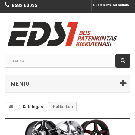
8682 63035
Susisiekite su mumis
MENIU
Katalogas
Ratlankiai