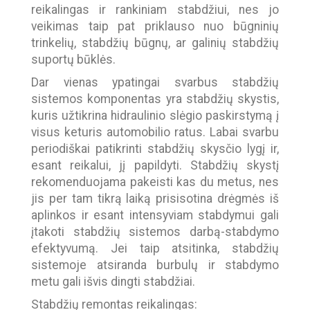
reikalingas ir rankiniam stabdžiui, nes jo
veikimas taip pat priklauso nuo būgninių
trinkelių, stabdžių būgnų, ar galinių stabdžių
suportų būklės.
Dar vienas ypatingai svarbus stabdžių
sistemos komponentas yra stabdžių skystis,
kuris užtikrina hidraulinio slėgio paskirstymą į
visus keturis automobilio ratus. Labai svarbu
periodiškai patikrinti stabdžių skysčio lygį ir,
esant reikalui, jį papildyti. Stabdžių skystį
rekomenduojama pakeisti kas du metus, nes
jis per tam tikrą laiką prisisotina drėgmės iš
aplinkos ir esant intensyviam stabdymui gali
įtakoti stabdžių sistemos darbą-stabdymo
efektyvumą. Jei taip atsitinka, stabdžių
sistemoje atsiranda burbulų ir stabdymo
metu gali išvis dingti stabdžiai.
Stabdžių remontas reikalingas: