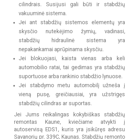
cilindrais. Susijusi gali būti ir stabdžių
vakuuminė sistema.
Jei ant stabdžių sistemos elementų yra
skysčio nutekėjimo žymių, vadinasi,
stabdžių hidraulinė sistema yra
nepakankamai aprūpinama skysčiu.
Jei blokuojasi, kaista vienas arba keli
automobilio ratai, tai gedimas yra stabdžių
suportuose arba rankinio stabdžio lynuose.
Jei stabdymo metu automobilį užneša į
vieną pusę, greičiausiai, yra užstrigęs
stabdžių cilindras ar suportas.
Jei Jums reikalingas kokybiškas stabdžių
remontas Kaune, kviečiame atvykti į
autoservisą EDS1, kuris yra įsikūręs adresu
Savanorių pr. 339C, Kaunas. Stabdžių remonto