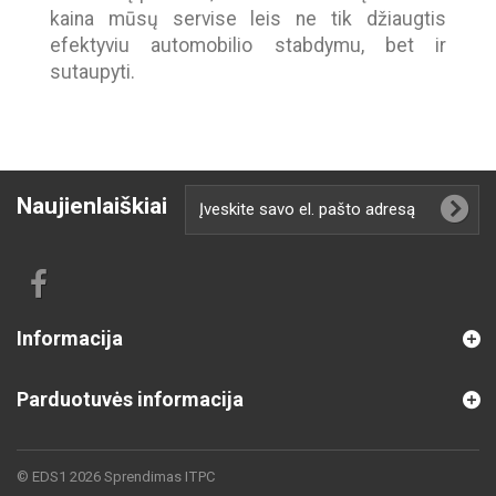
kaina mūsų servise leis ne tik džiaugtis
efektyviu automobilio stabdymu, bet ir
sutaupyti.
Naujienlaiškiai
Informacija
Parduotuvės informacija
© EDS1 2026 Sprendimas
ITPC