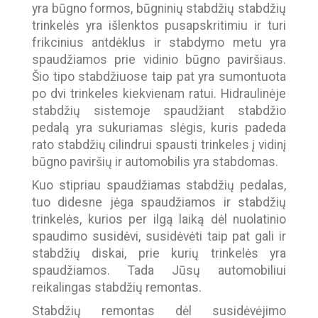
yra būgno formos, būgninių stabdžių stabdžių
trinkelės yra išlenktos pusapskritimiu ir turi
frikcinius antdėklus ir stabdymo metu yra
spaudžiamos prie vidinio būgno paviršiaus.
Šio tipo stabdžiuose taip pat yra sumontuota
po dvi trinkeles kiekvienam ratui. Hidraulinėje
stabdžių sistemoje spaudžiant stabdžio
pedalą yra sukuriamas slėgis, kuris padeda
rato stabdžių cilindrui spausti trinkeles į vidinį
būgno paviršių ir automobilis yra stabdomas.
Kuo stipriau spaudžiamas stabdžių pedalas,
tuo didesne jėga spaudžiamos ir stabdžių
trinkelės, kurios per ilgą laiką dėl nuolatinio
spaudimo susidėvi, susidėvėti taip pat gali ir
stabdžių diskai, prie kurių trinkelės yra
spaudžiamos. Tada Jūsų automobiliui
reikalingas stabdžių remontas.
Stabdžių remontas dėl susidėvėjimo