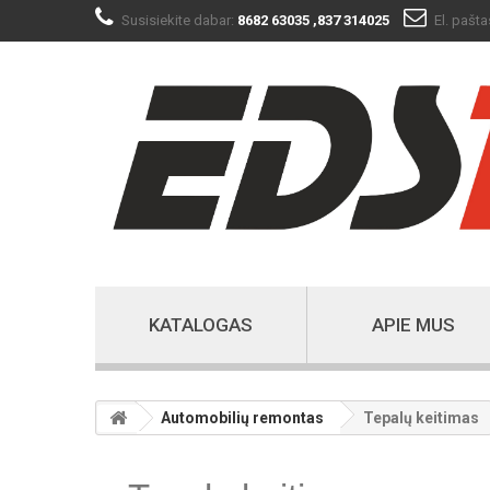
Susisiekite dabar:
8682 63035
,837 314025
El. pašta
KATALOGAS
APIE MUS
Automobilių remontas
Tepalų keitimas