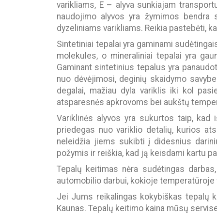
varikliams, E – alyva sunkiajam transportu
naudojimo alyvos yra žymimos bendra sim
dyzeliniams varikliams. Reikia pastebėti, 
Sintetiniai tepalai yra gaminami sudėtingais
molekules, o mineraliniai tepalai yra gaun
Gaminant sintetinius tepalus yra panaudo
nuo dėvėjimosi, deginių skaidymo savybes
degalai, mažiau dyla variklis iki kol pas
atsparesnės apkrovoms bei aukštų temperatū
Variklinės alyvos yra sukurtos taip, kad i
priedegas nuo variklio detalių, kurios at
neleidžia jiems sukibti į didesnius darin
požymis ir reiškia, kad ją keisdami kartu pa
Tepalų keitimas nėra sudėtingas darbas, 
automobilio darbui, kokioje temperatūroje tai 
Jei Jums reikalingas kokybiškas tepalų ke
Kaunas. Tepalų keitimo kaina mūsų servise l