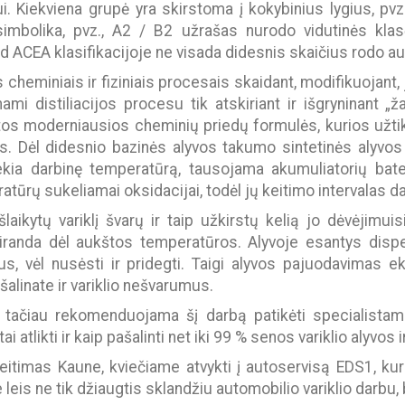
i. Kiekviena grupė yra skirstoma į kokybinius lygius, pvz
bolika, pvz., A2 / B2 užrašas nurodo vidutinės klasė
kad ACEA klasifikacijoje ne visada didesnis skaičius rodo 
 cheminiais ir fiziniais procesais skaidant, modifikuojant, 
ami distiliacijos procesu tik atskiriant ir išgryninant „
tos moderniausios cheminių priedų formulės, kurios užti
. Dėl didesnio bazinės alyvos takumo sintetinės alyvos 
iekia darbinę temperatūrą, tausojama akumuliatorių bater
rų sukeliamai oksidacijai, todėl jų keitimo intervalas daž
šlaikytų variklį švarų ir taip užkirstų kelią jo dėvėjimu
siranda dėl aukštos temperatūros. Alyvoje esantys dispe
ius, vėl nusėsti ir pridegti. Taigi alyvos pajuodavimas
šalinate ir variklio nešvarumus.
tačiau rekomenduojama šį darbą patikėti specialistams, 
atlikti ir kaip pašalinti net iki 99 % senos variklio alyvos i
itimas Kaune, kviečiame atvykti į autoservisą EDS1, kur
eis ne tik džiaugtis sklandžiu automobilio variklio darbu, b