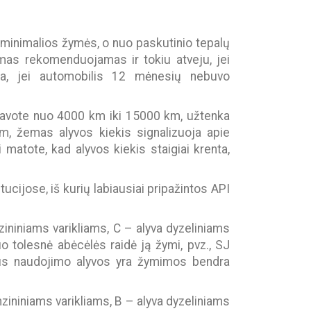
au minimalios žymės, o nuo paskutinio tepalų
imas rekomenduojamas ir tokiu atveju, jei
ba, jei automobilis 12 mėnesių nebuvo
žiavote nuo 4000 km iki 15000 km, užtenka
km, žemas alyvos kiekis signalizuoja apie
i matote, kad alyvos kiekis staigiai krenta,
ucijose, iš kurių labiausiai pripažintos API
zininiams varikliams, C – alyva dyzeliniams
uo tolesnė abėcėlės raidė ją žymi, pvz., SJ
aus naudojimo alyvos yra žymimos bendra
nzininiams varikliams, B – alyva dyzeliniams