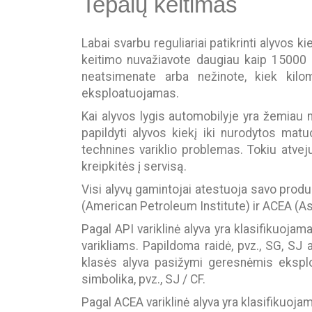
Tepalų keitimas
Labai svarbu reguliariai patikrinti alyvos 
keitimo nuvažiavote daugiau kaip 15000 k
neatsimenate arba nežinote, kiek kil
eksploatuojamas.
Kai alyvos lygis automobilyje yra žemiau
papildyti alyvos kiekį iki nurodytos mat
technines variklio problemas. Tokiu atveju 
kreipkitės į servisą.
Visi alyvų gamintojai atestuoja savo produk
(American Petroleum Institute) ir ACEA (
Pagal API variklinė alyva yra klasifikuoja
varikliams. Papildoma raidė, pvz., SG, SJ 
klasės alyva pasižymi geresnėmis ekspl
simbolika, pvz., SJ / CF.
Pagal ACEA variklinė alyva yra klasifikuoja