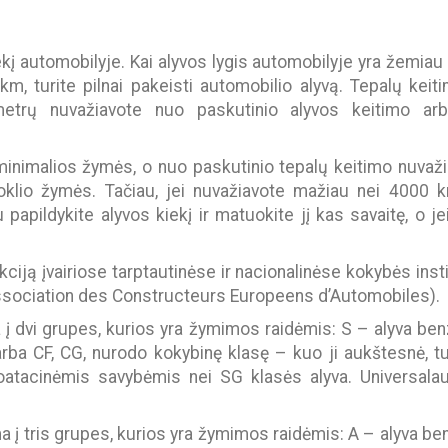
kiekį automobilyje. Kai alyvos lygis automobilyje yra žemi
m, turite pilnai pakeisti automobilio alyvą. Tepalų keit
ometrų nuvažiavote nuo paskutinio alyvos keitimo ar
 minimalios žymės, o nuo paskutinio tepalų keitimo nuva
uoklio žymės. Tačiau, jei nuvažiavote mažiau nei 4000 
papildykite alyvos kiekį ir matuokite jį kas savaitę, o je
ciją įvairiose tarptautinėse ir nacionalinėse kokybės instit
Association des Constructeurs Europeens d’Automobiles).
ma į dvi grupes, kurios yra žymimos raidėmis: S – alyva ben
arba CF, CG, nurodo kokybinę klasę – kuo ji aukštesnė, t
oatacinėmis savybėmis nei SG klasės alyva. Universal
ma į tris grupes, kurios yra žymimos raidėmis: A – alyva be