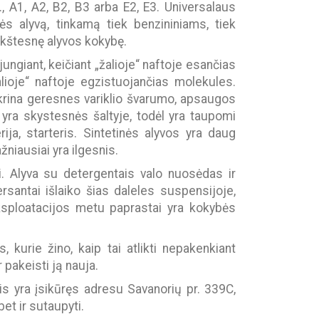
., A1, A2, B2, B3 arba E2, E3. Universalaus
s alyvą, tinkamą tiek benzininiams, tiek
aukštesnę alyvos kokybę.
jungiant, keičiant „žalioje“ naftoje esančias
žalioje“ naftoje egzistuojančias molekules.
krina geresnes variklio švarumo, apsaugos
yra skystesnės šaltyje, todėl yra taupomi
ija, starteris. Sintetinės alyvos yra daug
niausiai yra ilgesnis.
isi. Alyva su detergentais valo nuosėdas ir
rsantai išlaiko šias daleles suspensijoje,
 eksploatacijos metu paprastai yra kokybės
kurie žino, kaip tai atlikti nepakenkiant
r pakeisti ją nauja.
is yra įsikūręs adresu Savanorių pr. 339C,
et ir sutaupyti.