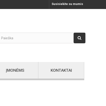
Susisiekite su mumis
ĮMONĖMS
KONTAKTAI