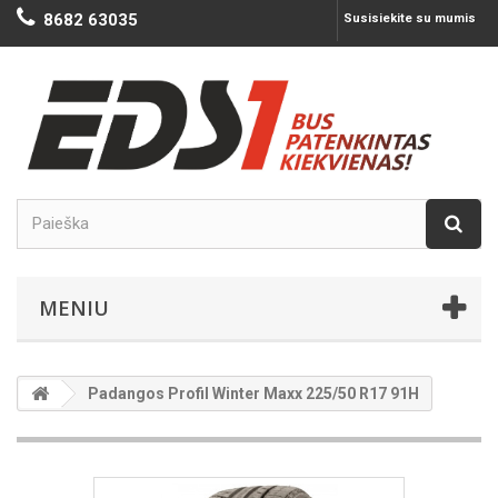
8682 63035
Susisiekite su mumis
MENIU
Padangos Profil Winter Maxx 225/50 R17 91H