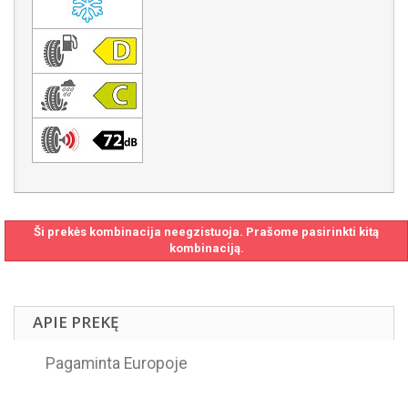
Ši prekės kombinacija neegzistuoja. Prašome pasirinkti kitą
kombinaciją.
APIE PREKĘ
Pagaminta Europoje