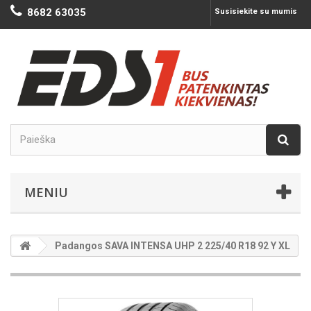
8682 63035
Susisiekite su mumis
MENIU
Padangos SAVA INTENSA UHP 2 225/40 R18 92 Y XL