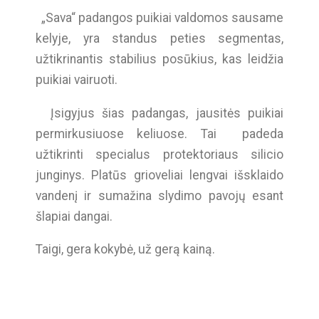
„Sava“ padangos puikiai valdomos sausame
kelyje, yra standus peties segmentas,
užtikrinantis stabilius posūkius, kas leidžia
puikiai vairuoti.
Įsigyjus šias padangas, jausitės puikiai
permirkusiuose keliuose. Tai
padeda
užtikrinti specialus protektoriaus silicio
junginys. Platūs grioveliai lengvai išsklaido
vandenį ir sumažina slydimo pavojų esant
šlapiai dangai.
Taigi, gera kokybė, už gerą kainą.