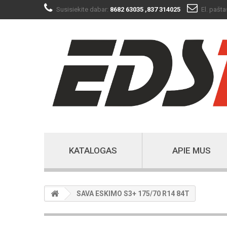
Susisiekite dabar:
8682 63035
,837 314025
El. pašta
KATALOGAS
APIE MUS
SAVA ESKIMO S3+ 175/70 R14 84T