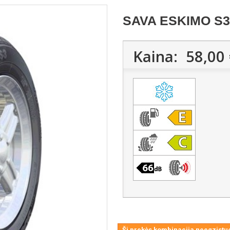
SAVA ESKIMO S3+
Kaina:
58,00 
Ši prekės kombinacija neegzistuo