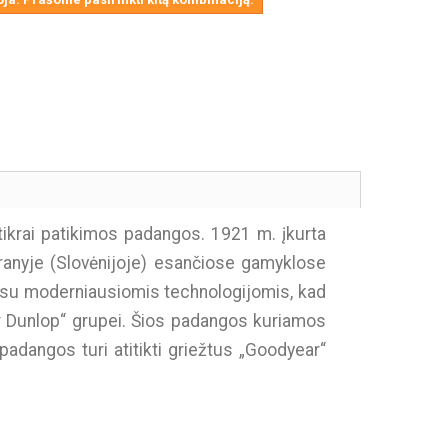
ikrai patikimos padangos. 1921 m. įkurta
ranyje (Slovėnijoje) esančiose gamyklose
s su moderniausiomis technologijomis, kad
ar Dunlop“ grupei. Šios padangos kuriamos
adangos turi atitikti griežtus „Goodyear“