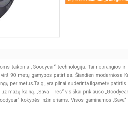
ms taikoma „Goodyear“ technologija. Tai nebrangios ir t
 virš 90 metų gamybos patirties. Šiandien moderniose K
gų per metus.Taigi, yra pilnai suderinta ilgametė patirti
 už mažą kainą. „Sava Tires“ visiškai priklauso „Goodye
„Goodyear“ kokybės inžinieriams. Visos gaminamos ‚Sava“ p