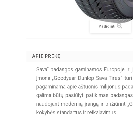
Padidinti
APIE PREKĘ
Sava“ padangos gaminamos Europoje ir jo
įmonė „Goodyear Dunlop Sava Tires“ turi
pagaminama apie aštuonis milijonus padan
galima būtų pasiūlyti patikimas padangas
naudojant modernią įrangą ir prižiūrint 
kokybės standartus ir reikalavimus.