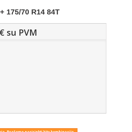
 175/70 R14 84T
€
su PVM
ja. Prašome pasirinkti kitą kombinaciją.