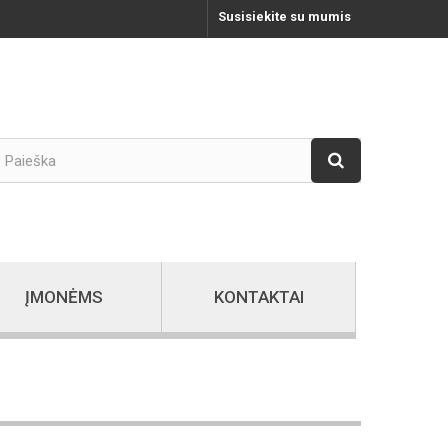
Susisiekite su mumis
ĮMONĖMS
KONTAKTAI